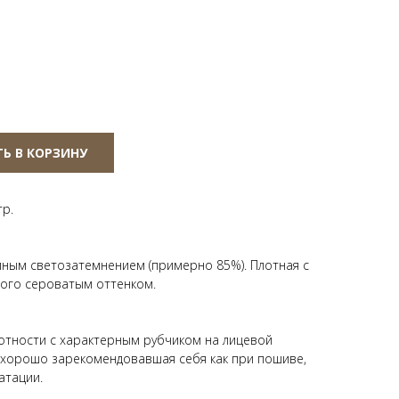
Ь В КОРЗИНУ
тр.
лным светозатемнением (примерно 85%). Плотная с
ного сероватым оттенком.
отности с характерным рубчиком на лицевой
 хорошо зарекомендовавшая себя как при пошиве,
атации.