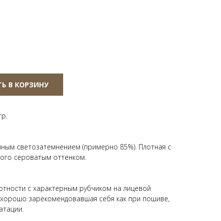
Ь В КОРЗИНУ
тр.
лным светозатемнением (примерно 85%). Плотная с
ного сероватым оттенком.
отности с характерным рубчиком на лицевой
 хорошо зарекомендовавшая себя как при пошиве,
атации.