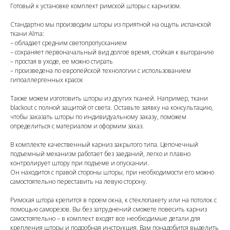
Готовый к установке комплект римской шторы с карнизом.
Стандартно мы производим шторы из приятной на ощупь испанской
ткани Alma:
– обладает средним светопропусканием
– сохраняет первоначальный вид долгое время, стойкая к выгоранию
– простая в уходе, ее можно стирать
– произведена по европейской технологии с использованием
гипоаллергенных красок
Также можем изготовить шторы из других тканей. Например, ткани
blackout с полной защитой от света. Оставьте заявку на консультацию,
чтобы заказать шторы по индивидуальному заказу, поможем
определиться с материалом и оформим заказ.
В комплекте качественный карниз закрытого типа. Цепочечный
подъемный механизм работает без заеданий, легко и плавно
контролирует штору при подъеме и опускании.
Он находится с правой стороны шторы, при необходимости его можно
самостоятельно переставить на левую сторону.
Римская штора крепится в проем окна, к стеклопакету или на потолок с
помощью саморезов. Вы без затруднений сможете повесить карниз
самостоятельно – в комплект входят все необходимые детали для
крепления шторы и подробная инструкция. Вам понадобится выделить