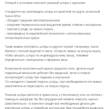
Готовый к установке комплект римской шторы с карнизом.
Стандартно мы производим шторы из приятной на ощупь испанской
ткани Alma:
– обладает средним светопропусканием
– сохраняет первоначальный вид долгое время, стойкая к выгоранию
– простая в уходе, ее можно стирать
– произведена по европейской технологии с использованием
гипоаллергенных красок
Также можем изготовить шторы из других тканей. Например, ткани
blackout с полной защитой от света. Оставьте заявку на консультацию,
чтобы заказать шторы по индивидуальному заказу, поможем
определиться с материалом и оформим заказ.
В комплекте качественный карниз закрытого типа. Цепочечный
подъемный механизм работает без заеданий, легко и плавно
контролирует штору при подъеме и опускании.
Он находится с правой стороны шторы, при необходимости его можно
самостоятельно переставить на левую сторону.
Римская штора крепится в проем окна, к стеклопакету или на потолок с
помощью саморезов. Вы без затруднений сможете повесить карниз
самостоятельно – в комплект входят все необходимые детали для
крепления шторы и подробная инструкция. Вам понадобится выделить