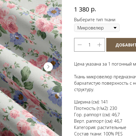
р.
1 380
Выберите тип ткани
ДОБАВИТ
Цена указана за 1 погонный м
Ткань микровелюр предназнач
бархатистую поверхность с 
структуру.
Ширина (см): 141
Плотность (г/м2): 230
Гор. раппорт (см): 46,7
Верт. раппорт (см): 46,7
Категория: растительные
Состав ткани: 100% PES